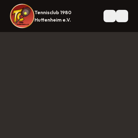
Tennisclub 1980
Startseite
News
Mannschaften
Herren 1
Herren 30
Herre
Huttenheim e.V.