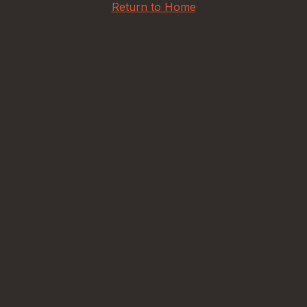
Return to Home