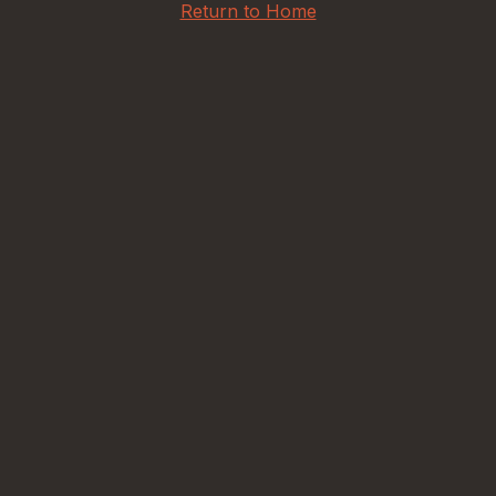
Return to Home