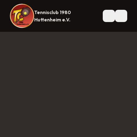
Tennisclub 1980
Startseite
News
Mannschaften
Herren 1
Herren 30
Herre
Huttenheim e.V.