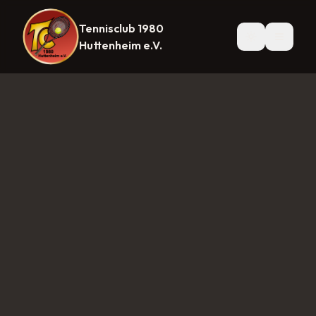
Tennisclub 1980
Startseite
News
Mannschaften
Herren 1
Herren 30
Herre
Huttenheim e.V.