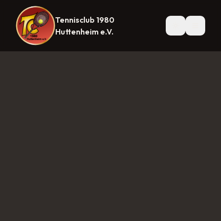
Tennisclub 1980
Startseite
News
Mannschaften
Herren 1
Herren 30
Herre
Huttenheim e.V.