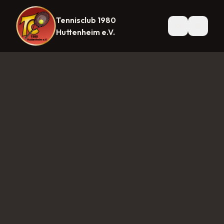
Tennisclub 1980
Startseite
News
Mannschaften
Herren 1
Herren 30
Herre
Huttenheim e.V.