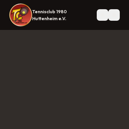
Tennisclub 1980
Startseite
News
Mannschaften
Herren 1
Herren 30
Herre
Huttenheim e.V.