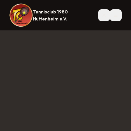
Tennisclub 1980
Startseite
News
Mannschaften
Herren 1
Herren 30
Herre
Huttenheim e.V.